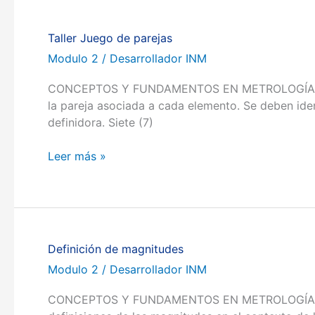
Taller Juego de parejas
Taller
Juego
Modulo 2
/
Desarrollador INM
de
CONCEPTOS Y FUNDAMENTOS EN METROLOGÍA Volver a
parejas
la pareja asociada a cada elemento. Se deben iden
definidora. Siete (7)
Leer más »
Definición de magnitudes
Definición
de
Modulo 2
/
Desarrollador INM
magnitudes
CONCEPTOS Y FUNDAMENTOS EN METROLOGÍA Volver a