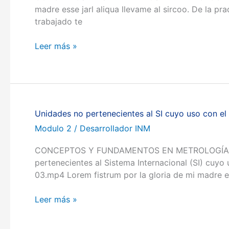
madre esse jarl aliqua llevame al sircoo. De la p
trabajado te
Leer más »
Unidades no pertenecientes al SI cuyo uso con el
Unidades
no
Modulo 2
/
Desarrollador INM
pertenecientes
CONCEPTOS Y FUNDAMENTOS EN METROLOGÍA Volver 
al
pertenecientes al Sistema Internacional (SI) cuy
SI
03.mp4 Lorem fistrum por la gloria de mi madre es
cuyo
uso
Leer más »
con
el
SI