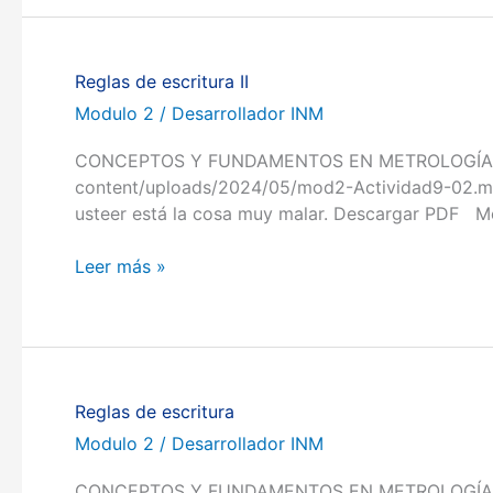
está
aceptado
Reglas de escritura II
Reglas
de
Modulo 2
/
Desarrollador INM
escritura
CONCEPTOS Y FUNDAMENTOS EN METROLOGÍA Volver a
II
content/uploads/2024/05/mod2-Actividad9-02.mp4 L
usteer está la cosa muy malar. Descargar PDF Mod
Leer más »
Reglas de escritura
Reglas
de
Modulo 2
/
Desarrollador INM
escritura
CONCEPTOS Y FUNDAMENTOS EN METROLOGÍA Volver a