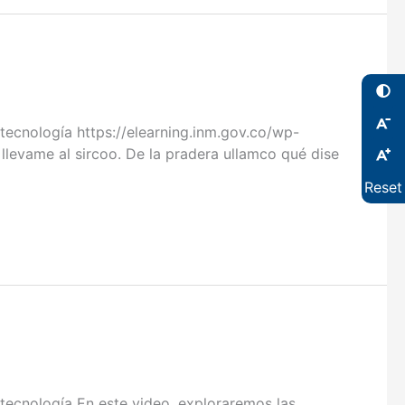
cnología https://elearning.inm.gov.co/wp-
levame al sircoo. De la pradera ullamco qué dise
Reset
cnología En este video, exploraremos las