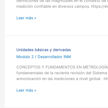
definiciones de las magnitudes en el contexto de
medición confiable en diversos campos. https:/
Leer más »
Unidades básicas y derivadas
Unidades
básicas
Modulo 2
/
Desarrollador INM
y
CONCEPTOS Y FUNDAMENTOS EN METROLOGÍA Volver 
derivadas
fundamentales de la reciente revisión del Sistem
armonización en las mediciones a nivel global. h
Leer más »