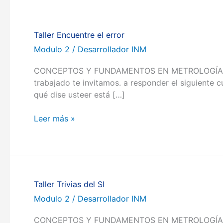
Taller Encuentre el error
Taller
Encuentre
Modulo 2
/
Desarrollador INM
el
CONCEPTOS Y FUNDAMENTOS EN METROLOGÍA Volver 
error
trabajado te invitamos. a responder el siguiente c
qué dise usteer está […]
Leer más »
Taller Trivias del SI
Taller
Trivias
Modulo 2
/
Desarrollador INM
del
CONCEPTOS Y FUNDAMENTOS EN METROLOGÍA Volver a
SI