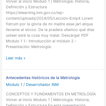
Volver al inicio Modulo 1 | Metrología: Historia,
Definición y Estructura
https://elearning.inm.gov.co/wp-
content/uploads/2024/05/Leccion-6.mp4 Lorem
fistrum por la gloria de mi madre esse jarl aliqua
llevame al sircoo. De la pradera ullamco qué dise
usteer está la cosa muy malar. Descargar PDF
Modulo 1 1.- Introducción al módulo 2.-
Presentación: Metrología:
Leer más »
Antecedentes históricos de la Metrología
Antecedentes
históricos
Modulo 1
/
Desarrollador INM
de
CONCEPTOS Y FUNDAMENTOS EN METROLOGÍA
la
Volver al inicio Modulo 1 | Metrología: Historia,
Metrología
Definición y Estructura En esta presentación,