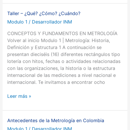
Taller – ¿Qué? ¿Cómo? ¿Cuándo?
Taller
–
Modulo 1
/
Desarrollador INM
¿Qué?
CONCEPTOS Y FUNDAMENTOS EN METROLOGÍA
¿Cómo?
Volver al inicio Modulo 1 | Metrología: Historia,
¿Cuándo?
Definición y Estructura 1 A continuación se
presentan dieciséis (16) diferentes rectángulos tipo
lotería con hitos, fechas o actividades relacionadas
con las organizaciones, la historia o la estructura
internacional de las mediciones a nivel nacional e
internacional. Te invitamos a encontrar ocho
Leer más »
Antecedentes de la Metrología en Colombia
Antecedentes
de
Modulo 1
/
Desarrollador INM