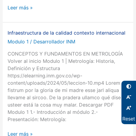
Leer más »
Infraestructura de la calidad contexto internacional
Infraestructura
de
Modulo 1
/
Desarrollador INM
la
CONCEPTOS Y FUNDAMENTOS EN METROLOGÍA
calidad
Volver al inicio Modulo 1 | Metrología: Historia,
contexto
Definición y Estructura
internacional
https://elearning.inm.gov.co/wp-
content/uploads/2024/05/leccion-10.mp4 Lorem
fistrum por la gloria de mi madre esse jarl aliqua
llevame al sircoo. De la pradera ullamco qué dise
usteer está la cosa muy malar. Descargar PDF
Modulo 1 1.- Introducción al módulo 2.-
Reset
Presentación: Metrología:
Leer más »