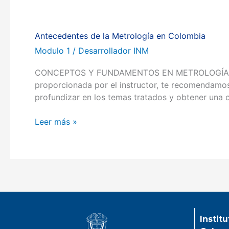
Antecedentes de la Metrología en Colombia
Antecedentes
de
Modulo 1
/
Desarrollador INM
la
CONCEPTOS Y FUNDAMENTOS EN METROLOGÍA Volver a
Metrología
proporcionada por el instructor, te recomendamos 
en
profundizar en los temas tratados y obtener un
Colombia
Leer más »
Instit